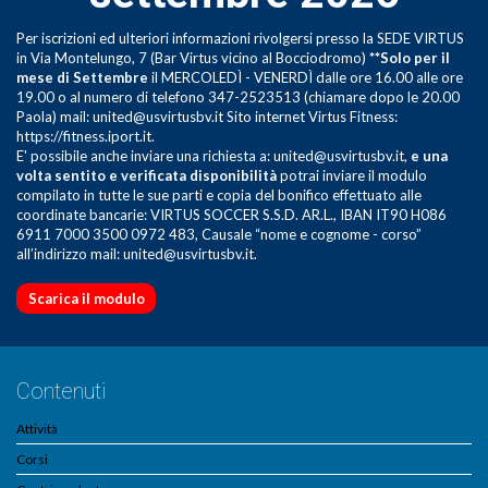
Per iscrizioni ed ulteriori informazioni rivolgersi presso la SEDE VIRTUS
in Via Montelungo, 7 (Bar Virtus vicino al Bocciodromo)
**Solo per il
mese di Settembre
il MERCOLEDÌ - VENERDÌ dalle ore 16.00 alle ore
19.00 o al numero di telefono 347-2523513 (chiamare dopo le 20.00
Paola) mail: united@usvirtusbv.it Sito internet Virtus Fitness:
https://fitness.iport.it.
E' possibile anche inviare una richiesta a: united@usvirtusbv.it,
e una
volta sentito e verificata disponibilità
potrai inviare il modulo
compilato in tutte le sue parti e copia del bonifico effettuato alle
coordinate bancarie: VIRTUS SOCCER S.S.D. AR.L., IBAN IT90 H086
6911 7000 3500 0972 483, Causale “nome e cognome - corso”
all’indirizzo mail: united@usvirtusbv.it.
Scarica il modulo
Contenuti
Attività
Corsi