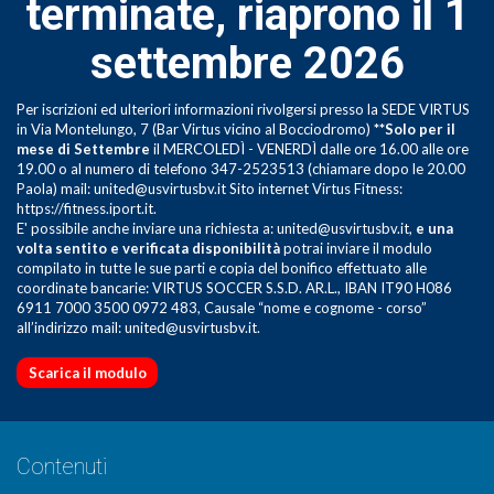
terminate,
riaprono il 1
settembre 2026
Per iscrizioni ed ulteriori informazioni rivolgersi presso la SEDE VIRTUS
in Via Montelungo, 7 (Bar Virtus vicino al Bocciodromo)
**Solo per il
mese di Settembre
il MERCOLEDÌ - VENERDÌ dalle ore 16.00 alle ore
19.00 o al numero di telefono 347-2523513 (chiamare dopo le 20.00
Paola) mail: united@usvirtusbv.it Sito internet Virtus Fitness:
https://fitness.iport.it.
E' possibile anche inviare una richiesta a: united@usvirtusbv.it,
e una
volta sentito e verificata disponibilità
potrai inviare il modulo
compilato in tutte le sue parti e copia del bonifico effettuato alle
coordinate bancarie: VIRTUS SOCCER S.S.D. AR.L., IBAN IT90 H086
6911 7000 3500 0972 483, Causale “nome e cognome - corso”
all’indirizzo mail: united@usvirtusbv.it.
Scarica il modulo
Contenuti