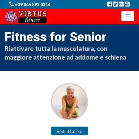
+39 045 892 0314
Toggle
naviga
Fitness for Senior
Riattivare tutta la muscolatura, con
maggiore attenzione ad addome e schiena
Vedi il Corso